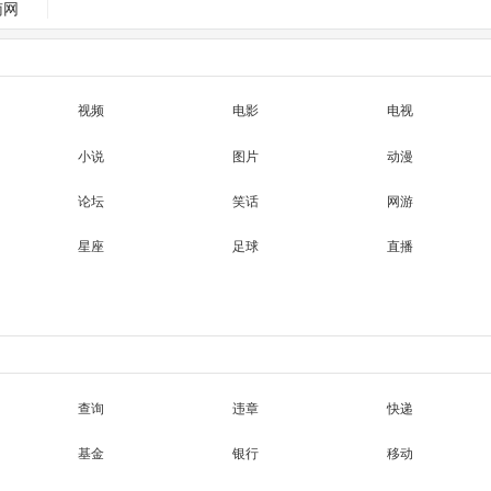
南网
视频
电影
电视
小说
图片
动漫
论坛
笑话
网游
星座
足球
直播
查询
违章
快递
基金
银行
移动