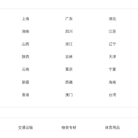
上海
广东
湖北
湖南
四川
江苏
山西
浙江
辽宁
陕西
吉林
天津
云南
重庆
宁夏
新疆
西藏
海南
香港
澳门
台湾
交通运输
物资专材
体育用品