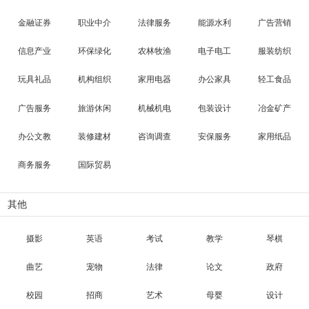
金融证券
职业中介
法律服务
能源水利
广告营销
信息产业
环保绿化
农林牧渔
电子电工
服装纺织
玩具礼品
机构组织
家用电器
办公家具
轻工食品
广告服务
旅游休闲
机械机电
包装设计
冶金矿产
办公文教
装修建材
咨询调查
安保服务
家用纸品
商务服务
国际贸易
其他
摄影
英语
考试
教学
琴棋
曲艺
宠物
法律
论文
政府
校园
招商
艺术
母婴
设计