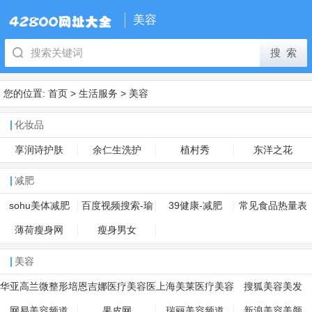
美容
您的位置:
首页
>
生活服务
>
美容
化妆品
享润诗护肤
余仁生洗护
植村秀
东洋之花
减肥
sohu美体减肥
百度视频搜索-瑜
39健康-减肥
常见食品热量表
伽
薄荷瘦身网
瘦身男女
美容
华亚高兰微整形培
恩吉娜医疗美容医
上海美莱医疗美容
搜狐美容美发
训学校
院
网易美容频道
果皮网
瑞丽美容频道
新浪美容美颜