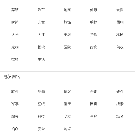
菜谱
汽车
地图
健康
女性
时尚
儿童
旅游
购物
团购
大学
人才
美容
贷款
移民
宠物
招聘
医院
婚庆
驾校
律师
生活
电脑网络
软件
邮箱
博客
杀毒
硬件
军事
壁纸
聊天
网页
搜索
编程
科技
交友
星座
域名
QQ
安全
论坛