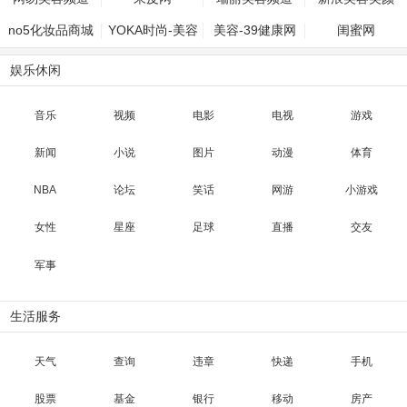
no5化妆品商城
YOKA时尚-美容
美容-39健康网
闺蜜网
娱乐休闲
音乐
视频
电影
电视
游戏
新闻
小说
图片
动漫
体育
NBA
论坛
笑话
网游
小游戏
女性
星座
足球
直播
交友
军事
生活服务
天气
查询
违章
快递
手机
股票
基金
银行
移动
房产